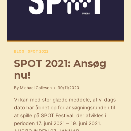
2021
BLOG
|
SPOT 2022
SPOT 2021: Ansøg
nu!
By
Michael Callesen
30/11/2020
Vi kan med stor glæde meddele, at vi dags
dato har åbnet op for ansøgningsrunden til
at spille på SPOT Festival, der afvikles i
perioden 17. juni 2021 – 19. juni 2021.