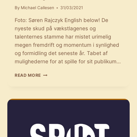
By
Michael Callesen
31/03/2021
Foto: Søren Rajczyk English below! De
nyeste skud på vækstlagenes og
talenternes stamme har mistet urimelig
megen fremdrift og momentum i synlighed
og formidling det seneste år. Tabet af
mulighederne for at spille for sit publikum…
NY
READ MORE
DATO:
SPOT
FLYTTES
TIL
DEN
16.
–
17.
SEPTEMBER