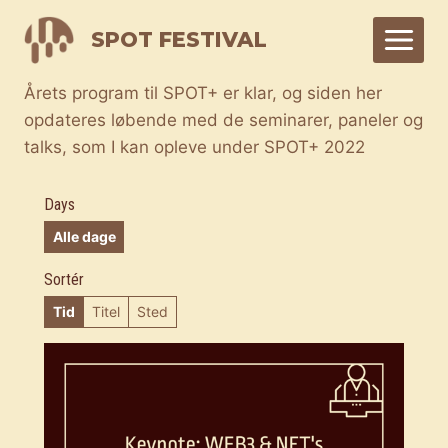
Skip
SPOT FESTIVAL
to
content
Årets program til SPOT+ er klar, og siden her
opdateres løbende med de seminarer, paneler og
talks, som I kan opleve under SPOT+ 2022
Days
Alle dage
Sortér
Tid
Titel
Sted