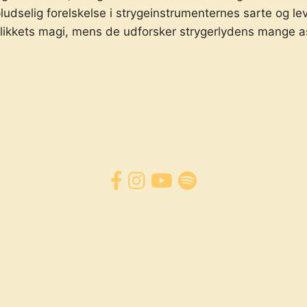
udselig forelskelse i strygeinstrumenternes sarte og 
likkets magi, mens de udforsker strygerlydens mange a