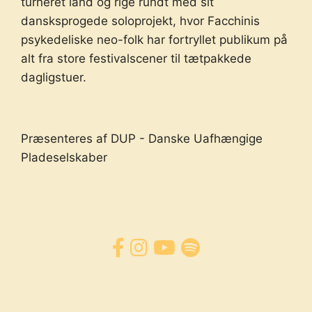
turneret land og rige rundt med sit
dansksprogede soloprojekt, hvor Facchinis
psykedeliske neo-folk har fortryllet publikum på
alt fra store festivalscener til tætpakkede
dagligstuer.
Præsenteres af DUP - Danske Uafhængige
Pladeselskaber