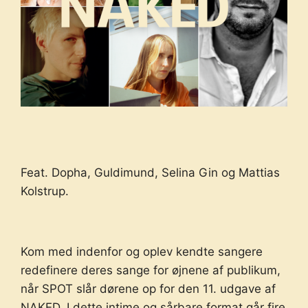
Feat. Dopha, Guldimund, Selina Gin og Mattias
Kolstrup.
Kom med indenfor og oplev kendte sangere
redefinere deres sange for øjnene af publikum,
når SPOT slår dørene op for den 11. udgave af
NAKED. I dette intime og sårbare format går fire