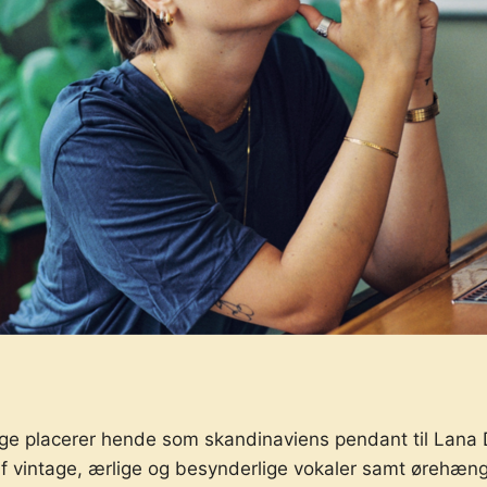
e placerer hende som skandinaviens pendant til Lana De
af vintage, ærlige og besynderlige vokaler samt ørehæn