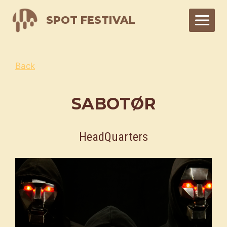
Skip
SPOT FESTIVAL
to
content
Back
SABOTØR
HeadQuarters