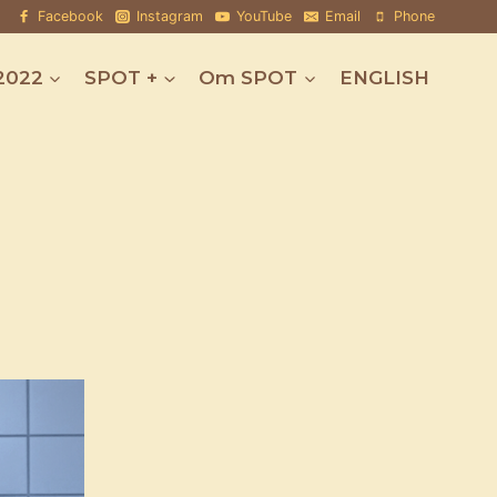
Facebook
Instagram
YouTube
Email
Phone
2022
SPOT +
Om SPOT
ENGLISH