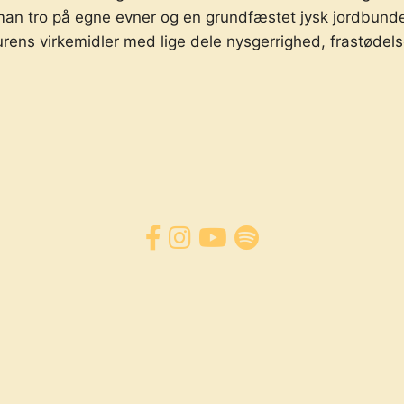
an tro på egne evner og en grundfæstet jysk jordbund
ens virkemidler med lige dele nysgerrighed, frastødels