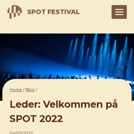
Skip
SPOT FESTIVAL
to
content
Home
/
Blog
/
Leder: Velkommen på
SPOT 2022
04/05/2022