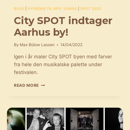
BLOG
|
NYHEDER TIL APP, DANSK
|
SPOT 2022
City SPOT indtager
Aarhus by!
By
Max Bülow Lassen
14/04/2022
Igen i år maler City SPOT byen med farver
fra hele den musikalske palette under
festivalen.
CITY
READ MORE
SPOT
INDTAGER
AARHUS
BY!