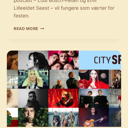
podcast – Loui Bosch-Fellah og Emil
Lilleeidet Seest – vil fungere som værter for
festen.
NORDIC
READ MORE
BEATS
PÅ
SPOT
2022:
HIPHOPPEN
TAGER
ENDNU
EN
GANG
SIN
STUND
I
RAMPELYSET