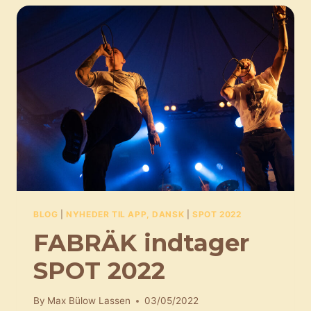
BLOG
|
NYHEDER TIL APP, DANSK
|
SPOT 2022
FABRÄK indtager
SPOT 2022
By
Max Bülow Lassen
03/05/2022