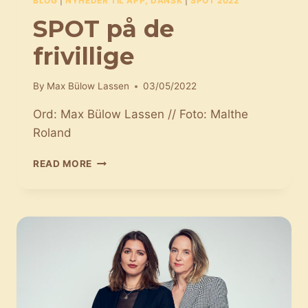
BLOG
|
NYHEDER TIL APP, DANSK
|
SPOT 2022
SPOT på de
frivillige
By
Max Bülow Lassen
03/05/2022
Ord: Max Bülow Lassen // Foto: Malthe
Roland
SPOT
READ MORE
PÅ
DE
FRIVILLIGE