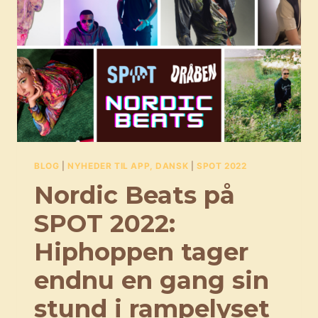
BLOG
|
NYHEDER TIL APP, DANSK
|
SPOT 2022
Nordic Beats på
SPOT 2022:
Hiphoppen tager
endnu en gang sin
stund i rampelyset