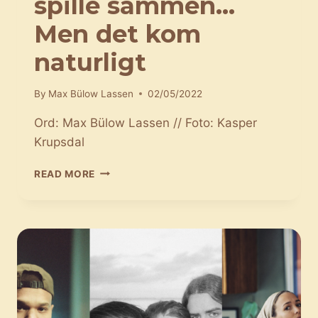
spille sammen…
Men det kom
naturligt
By
Max Bülow Lassen
02/05/2022
Ord: Max Bülow Lassen // Foto: Kasper
Krupsdal
DET
READ MORE
KOM
UD
AF
DET
BLÅ,
AT
VI
SKULLE
SPILLE