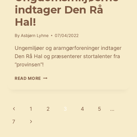
indtager Den Rå
Hal!
By
Asbjørn Lyhne
07/04/2022
Ungemiljøer og ararngørforeninger indtager
Den Rå Hal og præsenterer stortalenter fra
“provinsen”!
UMTO:
READ MORE
UNGDOMSMILJØERNE
INDTAGER
DEN
RÅ
Page
Previous
1
2
3
4
5
…
HAL!
navigation
Page
Next
7
Page