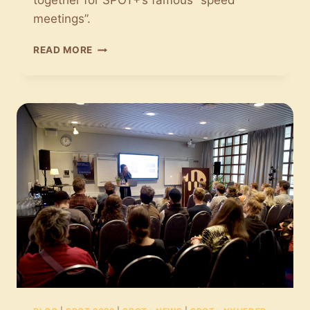
together for SPOT+’s famous “speed
meetings”.
MEET
READ MORE
THE
MUSIC
SUPERVISORS:
MUSICAL
COMPANY-
DATING
AT
SPOT+