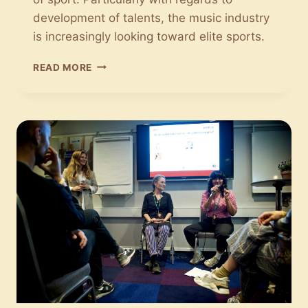
development of talents, the music industry
is increasingly looking toward elite sports.
SPORT
READ MORE
HAS
MADE
ITS
WAY
INTO
THE
MUSIC
INDUSTRY