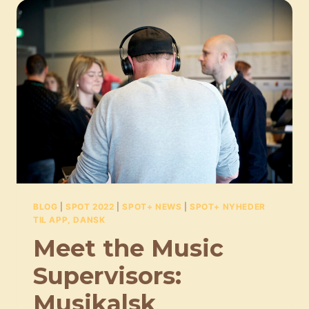
EKSPORTMULIGHEDER
FOR
DEN
DANSKE
MUSIK
BLOG
|
SPOT 2022
|
SPOT+ NEWS
|
SPOT+ NYHEDER
TIL APP, DANSK
Meet the Music
Supervisors:
Musikalsk