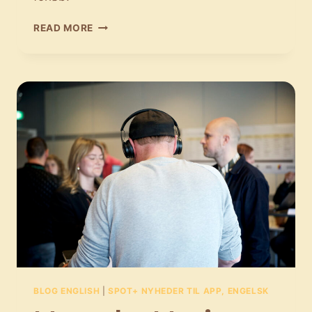
MEET
READ MORE
THE
MUSIC
SUPERVISORS:
MUSIKALSK
FIRMADATING
PÅ
SPOT+
BLOG ENGLISH
|
SPOT+ NYHEDER TIL APP, ENGELSK