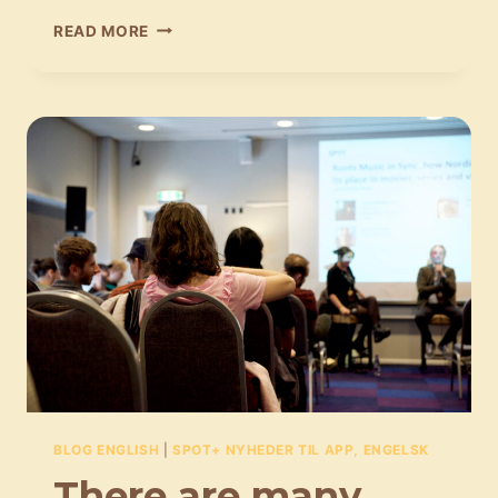
SPORTEN
READ MORE
HAR
GJORT
SIT
INDTOG
I
MUSIKBRANCHEN
BLOG ENGLISH
|
SPOT+ NYHEDER TIL APP, ENGELSK
There are many