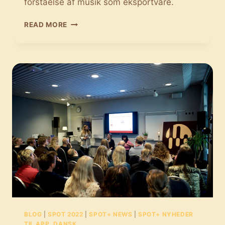
forståelse af musik som eksportvare.
MUSIKINDUSTRIENS
READ MORE
NETVÆRK:
EN
SAMLET
EKSPORTSTRATEGI
FOR
DEN
DANSKE
MUSIKBRANCHE
BLOG
|
SPOT 2022
|
SPOT+ NEWS
|
SPOT+ NYHEDER
TIL APP, DANSK