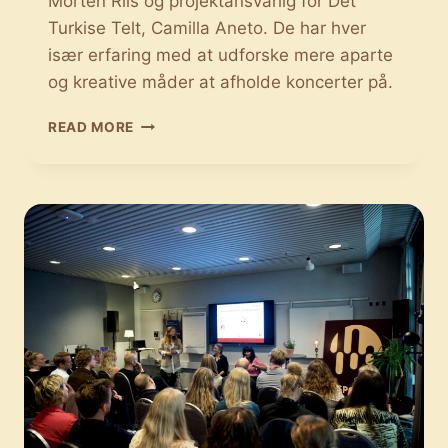
Morten Riis og projektansvarlig for Det
Turkise Telt, Camilla Aneto. De har hver
især erfaring med at udforske mere aparte
og kreative måder at afholde koncerter på.
KONCERTER
READ MORE
SKAL
BETRAGTES
SOM
ET
KUNSTVÆRK
I
SIG
SELV