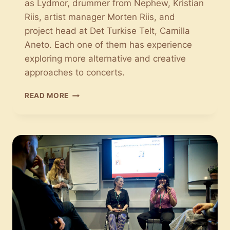
as Lydmor, drummer from Nephew, Kristian
Riis, artist manager Morten Riis, and
project head at Det Turkise Telt, Camilla
Aneto. Each one of them has experience
exploring more alternative and creative
approaches to concerts.
CONCERTS
READ MORE
OUGHT
TO
BE
CONSIDERED
AS
PIECES
OF
ART
IN
AND
OF
THEMSELVES