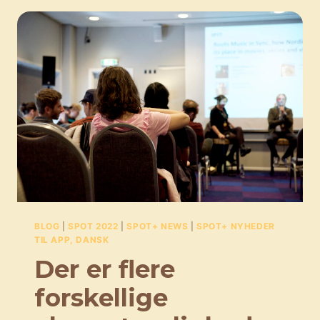
POSSIBILITIES
FOR
DANISH
MUSIC
BLOG
|
SPOT 2022
|
SPOT+ NEWS
|
SPOT+ NYHEDER
TIL APP, DANSK
Der er flere
forskellige