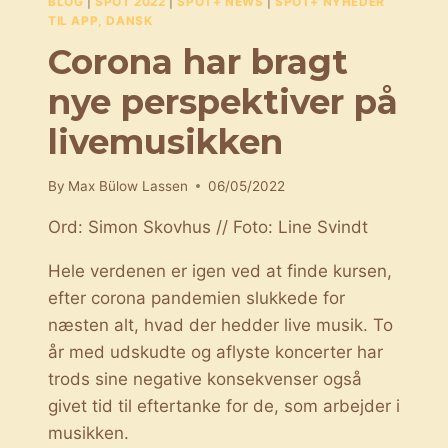
BLOG
|
SPOT 2022
|
SPOT+ NEWS
|
SPOT+ NYHEDER
TIL APP, DANSK
Corona har bragt
nye perspektiver på
livemusikken
By
Max Bülow Lassen
06/05/2022
Ord: Simon Skovhus // Foto: Line Svindt
Hele verdenen er igen ved at finde kursen,
efter corona pandemien slukkede for
næsten alt, hvad der hedder live musik. To
år med udskudte og aflyste koncerter har
trods sine negative konsekvenser også
givet tid til eftertanke for de, som arbejder i
musikken.